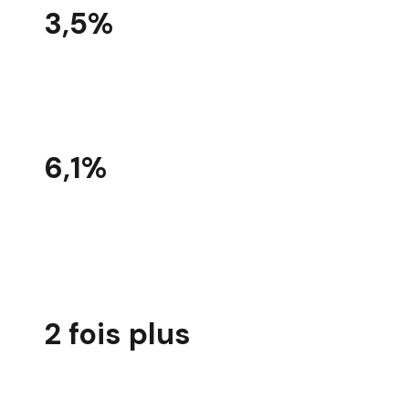
3,5%
Le taux d’emploi des travailleurs handicapés a progressé
de 0,2 point en 2021. Il s’établit désormais à 3,5% soit 628
800 salariés.
6,1%
Les grandes entreprises ont un taux d’emploi plus élevé :
6,1% pour celles qui emploient 2 500 salariés et plus, 4,5%
pour celles de 250 à 499 salariés et 3,3% pour les
entreprises de 20 à 49 salariés.
2 fois plus
Il y a 2 fois plus de chômeurs parmi les travailleurs
handicapés.