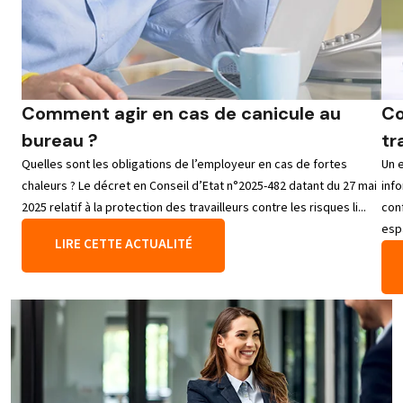
Comment agir en cas de canicule au
Co
bureau ?
tr
Quelles sont les obligations de l’employeur en cas de fortes
Un 
chaleurs ? Le décret en Conseil d’Etat n°2025-482 datant du 27 mai
info
2025 relatif à la protection des travailleurs contre les risques li...
con
esp
LIRE CETTE ACTUALITÉ