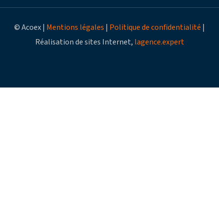
© Acoex |
Mentions légales
|
Politique de confidentialité
|
Réalisation de sites Internet,
lagence.expert