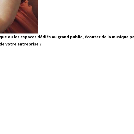
tique ou les espaces dédiés au grand public, écouter de la musique p
 de votre entreprise ?
de plus en plus reconnue pour ses effets bénéfiques su
l et physique, la « musicothérapie » gagne en popular
prises. Elle participe notamment à réduire le stress 
xiété. Cela crée également un environnement convivia