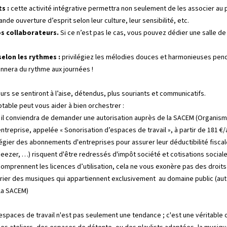
s :
cette activité intégrative permettra non seulement de les associer au p
de ouverture d’esprit selon leur culture, leur sensibilité, etc.
os collaborateurs.
Si ce n’est pas le cas, vous pouvez dédier une salle de
elon les rythmes :
privilégiez les mélodies douces et harmonieuses pend
nnera du rythme aux journées !
urs se sentiront à l’aise, détendus, plus souriants et communicatifs.
ptable peut vous aider à bien orchestrer :
il conviendra de demander une autorisation auprès de la SACEM (Organism
treprise, appelée « Sonorisation d’espaces de travail », à partir de 181 €/
égier des abonnements d'entreprises pour assurer leur déductibilité fiscale 
Deezer, …) risquent d'être redressés d'impôt société et cotisations social
omprennent les licences d’utilisation, cela ne vous exonère pas des droits 
torier des musiques qui appartiennent exclusivement
au domaine public
(aut
 la SACEM)
espaces de travail n'est pas seulement une tendance ; c'est une véritable op