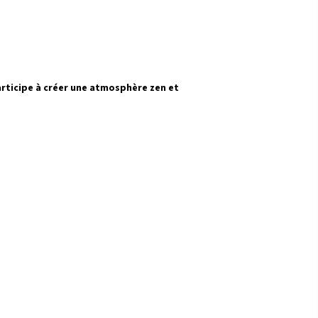
articipe à créer une atmosphère zen et
r le bien-
ité au sein
et à mieux
l entre les