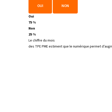
OUI
NON
Oui
75 %
Non
25 %
Le chiffre du mois
des TPE PME estiment que le numérique permet d’augmen