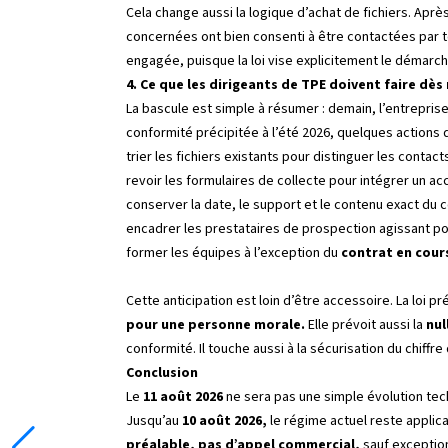
Cela change aussi la logique d’achat de fichiers. Aprè
concernées ont bien consenti à être contactées par t
engagée, puisque la loi vise explicitement le démarc
4. Ce que les dirigeants de TPE doivent faire dè
La bascule est simple à résumer : demain, l’entreprise
conformité précipitée à l’été 2026, quelques actions
trier les fichiers existants pour distinguer les cont
revoir les formulaires de collecte pour intégrer un acco
conserver la date, le support et le contenu exact du c
encadrer les prestataires de prospection agissant pou
former les équipes à l’exception du
contrat en cour
Cette anticipation est loin d’être accessoire. La loi pr
pour une personne morale.
Elle prévoit aussi la
nul
conformité. Il touche aussi à la sécurisation du chiffre
Conclusion
Le
11 août 2026
ne sera pas une simple évolution tec
Jusqu’au
10 août 2026,
le régime actuel reste applic
préalable, pas d’appel commercial,
sauf exception