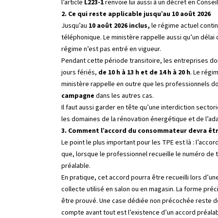
l’article
L223-1
renvoie lui aussi à un décret en Consei
2. Ce qui reste applicable jusqu’au 10 août 2026
Jusqu’au
10 août 2026 inclus,
le régime actuel contin
téléphonique. Le ministère rappelle aussi qu’un délai
régime n’est pas entré en vigueur.
Pendant cette période transitoire, les entreprises d
jours fériés,
de 10 h à 13 h et de 14 h à 20 h
. Le régi
ministère rappelle en outre que les professionnels doi
campagne
dans les autres cas.
Il faut aussi garder en tête qu’une interdiction sector
les domaines de la rénovation énergétique et de l’ada
3. Comment l’accord du consommateur devra êt
Le point le plus important pour les TPE est là : l’ac
que, lorsque le professionnel recueille le numéro de
préalable.
En pratique, cet accord pourra être recueilli lors d’
collecte utilisé en salon ou en magasin. La forme pré
être prouvé. Une case dédiée non précochée reste don
compte avant tout est l’existence d’un accord préalab