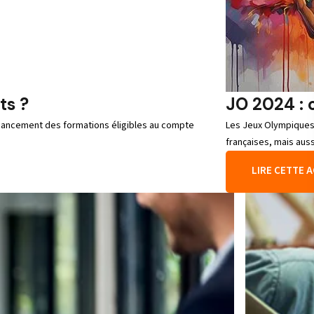
ts ?
JO 2024 : 
 financement des formations éligibles au compte
Les Jeux Olympiques 
françaises, mais aussi
LIRE CETTE 