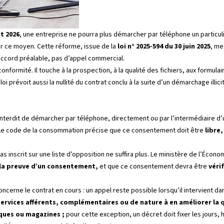
t 2026
, une entreprise ne pourra plus démarcher par téléphone un particuli
 ce moyen. Cette réforme, issue de la
loi n° 2025-594 du 30 juin 2025
, me
accord préalable, pas d’appel commercial.
onformité. Il touche à la prospection, à la qualité des fichiers, aux formula
oi prévoit aussi la nullité du contrat conclu à la suite d’un démarchage illic
a interdit de démarcher par téléphone, directement ou par l’intermédiaire
Le code de la consommation précise que ce consentement doit être
libre,
pas inscrit sur une liste d’opposition ne suffira plus. Le ministère de l’Écon
r la preuve d’un consentement,
et que ce consentement devra être
véri
erne le contrat en cours : un appel reste possible lorsqu’il intervient dan
ervices afférents, complémentaires ou de nature à en améliorer la 
ques ou magazines ;
pour cette exception, un décret doit fixer les jours, 