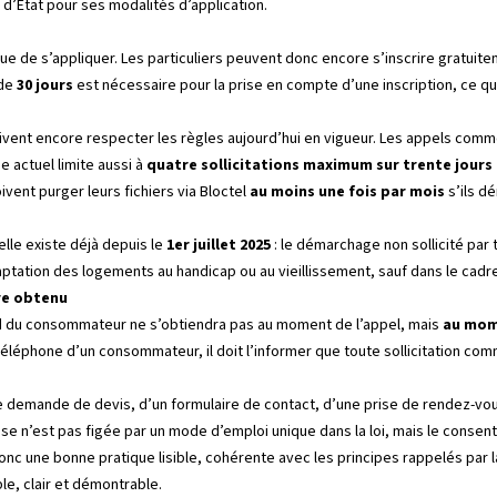
l d’État pour ses modalités d’application.
ue de s’appliquer. Les particuliers peuvent donc encore s’inscrire gratuit
 de
30 jours
est nécessaire pour la prise en compte d’une inscription, ce qu
oivent encore respecter les règles aujourd’hui en vigueur. Les appels comm
me actuel limite aussi à
quatre sollicitations maximum sur trente jours
vent purger leurs fichiers via Bloctel
au moins une fois par mois
s’ils d
ielle existe déjà depuis le
1er juillet 2025
: le démarchage non sollicité par 
ptation des logements au handicap ou au vieillissement, sauf dans le cadre
re obtenu
cord du consommateur ne s’obtiendra pas au moment de l’appel, mais
au mom
 téléphone d’un consommateur, il doit l’informer que toute sollicitation 
une demande de devis, d’un formulaire de contact, d’une prise de rendez-vou
cise n’est pas figée par un mode d’emploi unique dans la loi, mais le conse
c une bonne pratique lisible, cohérente avec les principes rappelés par la
le, clair et démontrable.