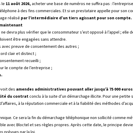
s le
11 août 2026,
acheter une base de numéros ne suffira pas : l’entrepri
éléphone à des fins commerciales. Et si un prestataire appelle pour son co
hage réalisé
par l’intermédiaire d’un tiers agissant pour son compte.
s maintenant
 ne devra plus vérifier que le consommateur s’est opposé à l’appel ; elle de
 doivent être engagées sans attendre.
acts avec preuve de consentement des autres ;
rd clair et distinct ;
onsentement recueilli ;
r le compte de l’entreprise ;
s.
évoit des
amendes administratives pouvant aller jusqu’à 75 000 euros
lité du contrat
conclu à la suite d’un démarchage illicite. Pour une petite
 d’affaires, à la réputation commerciale et à la fiabilité des méthodes d’acqu
hnique. Ce sera la fin du démarchage téléphonique non sollicité comme mé
able avec Bloctel et ses règles propres. Après cette date, le principe devi
s prévues par la loi.