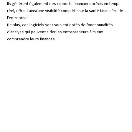
Ils génèrent également des rapports financiers précis en temps
réel, offrant ainsi une visibilité complète sur la santé financière de
l'entreprise.
De plus, ces logiciels sont souvent dotés de fonctionnalités
d'analyse qui peuvent aider les entrepreneurs à mieux
comprendre leurs finances.
Un des avantages clé de l’usage de ces
logiciels est leur capacité à anticiper les
obligations fiscales en surveillant les
transactions et en calculant
automatiquement les taxes dues. Cela