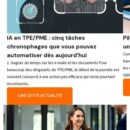
IA en TPE/PME : cinq tâches
Pi
chronophages que vous pouvez
un
automatiser dès aujourd’hui
Com
banc
1. Gagner du temps sur les e-mails et les documents Pour
les
beaucoup des dirigeants de TPE/PME, le début de la journée est
tabl
souvent consacré à une action peu efficace qui reste pourtant
incontourna...
LIRE CETTE ACTUALITÉ